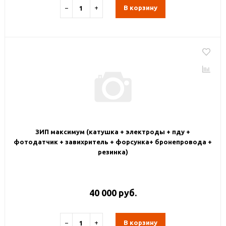
−
+
В корзину
ЗИП максимум (катушка + электроды + пду +
фотодатчик + завихритель + форсунка+ бронепровода +
резинка)
40 000 руб.
−
+
В корзину