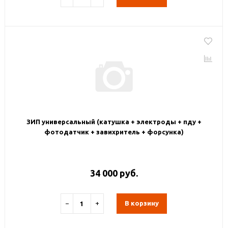
ЗИП универсальный (катушка + электроды + пду +
фотодатчик + завихритель + форсунка)
34 000 руб.
−
+
В корзину