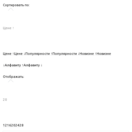
Сортировать по:
Цене ↑
Цене ↑
Цене ↓
Популярности ↑
Популярности ↓
Новизне ↑
Новизне
↓
Алфавиту ↑
Алфавиту ↓
Отображать:
20
12
16
20
24
28